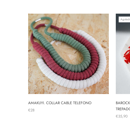
Agotad
AMAKUYI. COLLAR CABLE TELEFONO
BAROCK
TREPAD
€28
€35,90