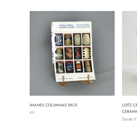
LOITZ C
IMANES COLUMNAS PACK
CERAMI
€9
Desde
€