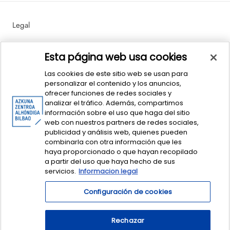
Legal
Política de Ventas y Devoluciones
Esta página web usa cookies
Las cookies de este sitio web se usan para
personalizar el contenido y los anuncios,
ofrecer funciones de redes sociales y
analizar el tráfico. Además, compartimos
información sobre el uso que haga del sitio
web con nuestros partners de redes sociales,
publicidad y análisis web, quienes pueden
© dendAZ. This is Basque Design - Azkuna Zentroa Sociedad y Cultura
combinarla con otra información que les
Contemporánea.
Centro Azkuna de Sociedad y Cultura Contemporánea
haya proporcionado o que hayan recopilado
S. A. CIF: A-95369849. dendaz@azkunazentroa.eus
a partir del uso que haya hecho de sus
servicios.
Informacion legal
Configuración de cookies
Rechazar