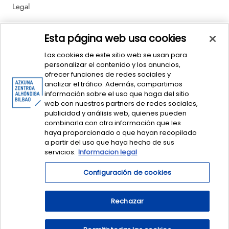
Legal
Política de Ventas y Devoluciones
Esta página web usa cookies
Las cookies de este sitio web se usan para
personalizar el contenido y los anuncios,
ofrecer funciones de redes sociales y
analizar el tráfico. Además, compartimos
información sobre el uso que haga del sitio
web con nuestros partners de redes sociales,
publicidad y análisis web, quienes pueden
© dendAZ. This is Basque Design - Azkuna Zentroa Sociedad y Cultura
combinarla con otra información que les
Contemporánea.
Centro Azkuna de Sociedad y Cultura Contemporánea
haya proporcionado o que hayan recopilado
S. A. CIF: A-95369849. dendaz@azkunazentroa.eus
a partir del uso que haya hecho de sus
servicios.
Informacion legal
Configuración de cookies
Rechazar