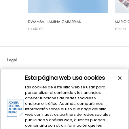
DWAMBA. LAMINA GABARRIAK
MARIO 
Desde
€8
€19,90
Legal
Política de Ventas y Devoluciones
Esta página web usa cookies
Las cookies de este sitio web se usan para
personalizar el contenido y los anuncios,
ofrecer funciones de redes sociales y
analizar el tráfico. Además, compartimos
información sobre el uso que haga del sitio
web con nuestros partners de redes sociales,
publicidad y análisis web, quienes pueden
© dendAZ. This is Basque Design - Azkuna Zentroa Sociedad y Cultura
combinarla con otra información que les
Contemporánea.
Centro Azkuna de Sociedad y Cultura Contemporánea