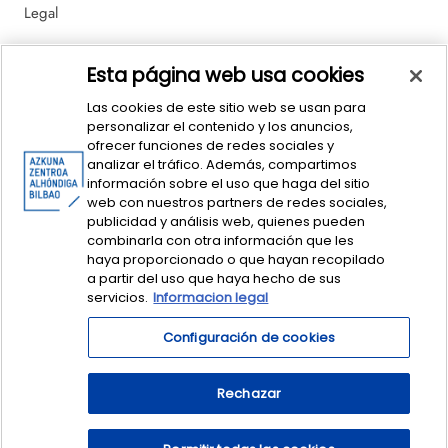
Legal
Política de Ventas y Devoluciones
Esta página web usa cookies
Las cookies de este sitio web se usan para
personalizar el contenido y los anuncios,
ofrecer funciones de redes sociales y
analizar el tráfico. Además, compartimos
información sobre el uso que haga del sitio
web con nuestros partners de redes sociales,
publicidad y análisis web, quienes pueden
© dendAZ. This is Basque Design - Azkuna Zentroa Sociedad y Cultura
combinarla con otra información que les
Contemporánea.
Centro Azkuna de Sociedad y Cultura Contemporánea
haya proporcionado o que hayan recopilado
S. A. CIF: A-95369849. dendaz@azkunazentroa.eus
a partir del uso que haya hecho de sus
servicios.
Informacion legal
Configuración de cookies
Rechazar